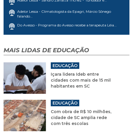
Adelor Lessa - Sandro Zanatta Trichez - fundador e...
Adelor Lessa - Climatologista da Epagri, Márcio Sônego
falando...
Do Avesso - Programa do Avesso recebe a terapeuta Léia...
MAIS LIDAS DE EDUCAÇÃO
EDUCAÇÃO
Içara lidera Ideb entre
cidades com mais de 15 mil
habitantes em SC
EDUCAÇÃO
Com obra de R$ 10 milhões,
cidade de SC amplia rede
com três escolas