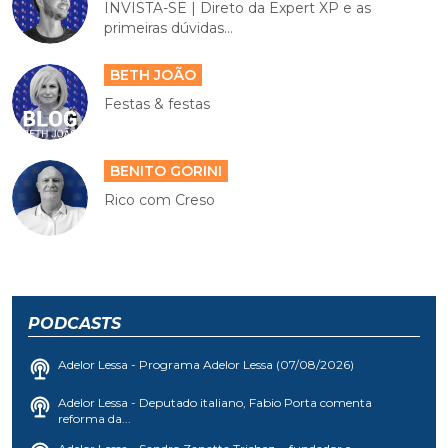
INVISTA-SE | Direto da Expert XP e as
primeiras dúvidas...
BETH JOÃO
Festas & festas
BENITO GORINI
Rico com Creso
PODCASTS
Adelor Lessa - Programa Adelor Lessa (07/08/2026)
Adelor Lessa - Deputado italiano, Fabio Porta comenta
reforma da...