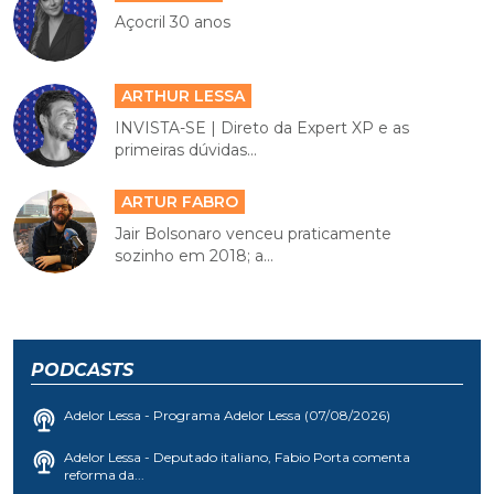
Açocril 30 anos
ARTHUR LESSA
INVISTA-SE | Direto da Expert XP e as
primeiras dúvidas...
ARTUR FABRO
Jair Bolsonaro venceu praticamente
sozinho em 2018; a...
PODCASTS
Adelor Lessa - Programa Adelor Lessa (07/08/2026)
Adelor Lessa - Deputado italiano, Fabio Porta comenta
reforma da...