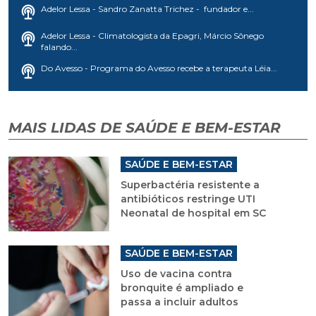
Adelor Lessa - Sandro Zanatta Trichez - fundador e...
Adelor Lessa - Climatologista da Epagri, Márcio Sônego
falando...
Do Avesso - Programa do Avesso recebe a terapeuta Léia...
MAIS LIDAS DE SAÚDE E BEM-ESTAR
SAÚDE E BEM-ESTAR
Superbactéria resistente a
antibióticos restringe UTI
Neonatal de hospital em SC
SAÚDE E BEM-ESTAR
Uso de vacina contra
bronquite é ampliado e
passa a incluir adultos