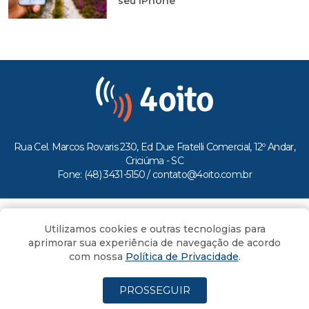
seu iPhone
Rua Cel. Marcos Rovaris 230, Ed Due Fratelli Comercial, 12º Andar,
Criciúma - SC
Fone: (48) 3431-5150 /
contato@4oito.com.br
Copyright © 2026.
Utilizamos cookies e outras tecnologias para
Todos os direitos reservados ao Portal 4oito
aprimorar sua experiência de navegação de acordo
com nossa
Política de Privacidade
.
PROSSEGUIR