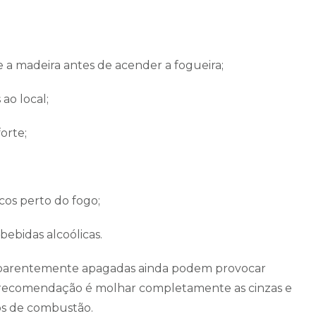
 a madeira antes de acender a fogueira;
ao local;
orte;
icos perto do fogo;
ebidas alcoólicas.
parentemente apagadas ainda podem provocar
a, a recomendação é molhar completamente as cinzas e
tos de combustão.