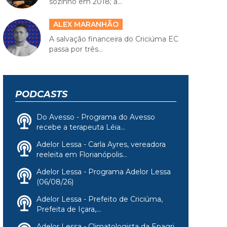
sozinho em 2018; a...
ALEX MARANHÃO
A salvação financeira do Criciúma EC
passa por três...
PODCASTS
Do Avesso - Programa do Avesso
recebe a terapeuta Léia...
Adelor Lessa - Carla Ayres, vereadora
reeleita em Florianópolis...
Adelor Lessa - Programa Adelor Lessa
(06/08/26)
Adelor Lessa - Prefeito de Criciúma,
Prefeita de Içara,...
Adelor Lessa - Climatologista da Epagri,