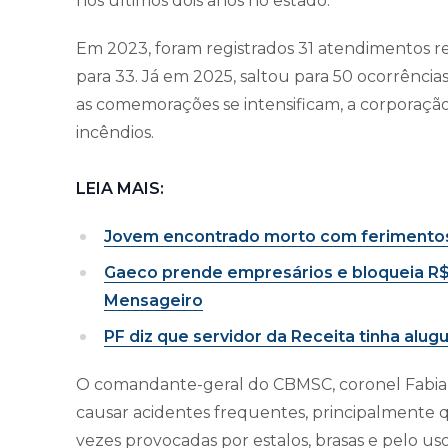
nos últimos dois anos no estado.
Em 2023, foram registrados 31 atendimentos r
para 33. Já em 2025, saltou para 50 ocorrênci
as comemorações se intensificam, a corporação
incêndios.
LEIA MAIS:
Jovem encontrado morto com ferimentos 
Gaeco prende empresários e bloqueia R$
Mensageiro
PF diz que servidor da Receita tinha alug
O comandante-geral do CBMSC, coronel Fabia
causar acidentes frequentes, principalmente q
vezes provocadas por estalos, brasas e pelo us