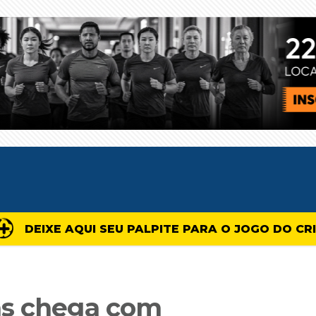
DEIXE AQUI SEU PALPITE PARA O JOGO DO CR
ás chega com