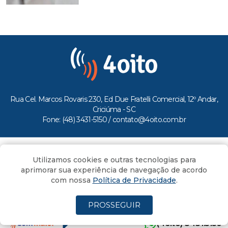
Rua Cel. Marcos Rovaris 230, Ed Due Fratelli Comercial, 12º Andar,
Criciúma - SC
Fone: (48) 3431-5150 /
contato@4oito.com.br
Copyright © 2026.
Utilizamos cookies e outras tecnologias para
Todos os direitos reservados ao Portal 4oito
aprimorar sua experiência de navegação de acordo
com nossa
Política de Privacidade
.
PROSSEGUIR
(4oito) 3431.5150