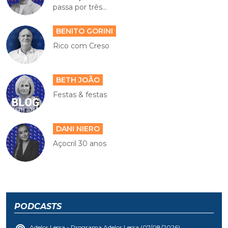
passa por três...
BENITO GORINI
Rico com Creso
BETH JOÃO
Festas & festas
DANI NIERO
Açocril 30 anos
PODCASTS
Adelor Lessa - Programa Adelor Lessa (07/08/2026)