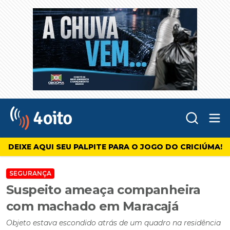
Abr
4oito
DEIXE AQUI SEU PALPITE PARA O JOGO DO CRICIÚMA!
SEGURANÇA
Suspeito ameaça companheira
com machado em Maracajá
Objeto estava escondido atrás de um quadro na residência