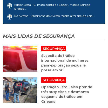
Adelor Lessa - Climatologista da Epagri, Márcio Sônego
falando...
Do Avesso - Programa do Avesso recebe a terapeuta Léia...
MAIS LIDAS DE SEGURANÇA
SEGURANÇA
Suspeita de tráfico
internacional de mulheres
para exploração sexual é
presa em SC
SEGURANÇA
Operação Jato Falso prende
três suspeitos e desmonta
esquema de tráfico em
Orleans