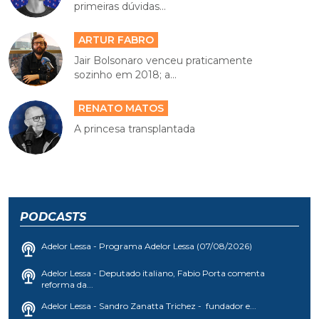
primeiras dúvidas...
ARTUR FABRO
Jair Bolsonaro venceu praticamente
sozinho em 2018; a...
RENATO MATOS
A princesa transplantada
PODCASTS
Adelor Lessa - Programa Adelor Lessa (07/08/2026)
Adelor Lessa - Deputado italiano, Fabio Porta comenta
reforma da...
Adelor Lessa - Sandro Zanatta Trichez - fundador e...