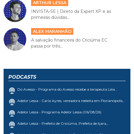
ARTHUR LESSA
INVISTA-SE | Direto da Expert XP e as
primeiras dúvidas...
ALEX MARANHÃO
A salvação financeira do Criciúma EC
passa por três...
PODCASTS
Do Avesso - Programa do Avesso recebe a terapeuta Léia...
Adelor Lessa - Carla Ayres, vereadora reeleita em Florianópolis...
Adelor Lessa - Programa Adelor Lessa (06/08/26)
Adelor Lessa - Prefeito de Criciúma, Prefeita de Içara,...