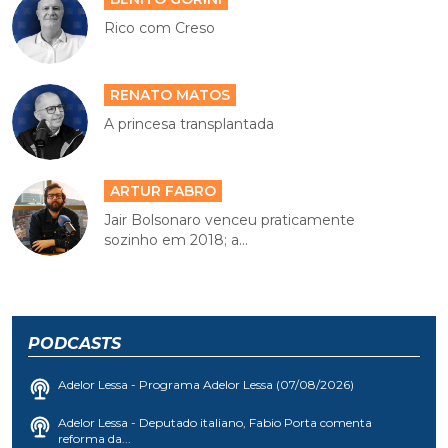
Rico com Creso
RENATO MATOS
A princesa transplantada
ARTUR FABRO
Jair Bolsonaro venceu praticamente
sozinho em 2018; a...
PODCASTS
Adelor Lessa - Programa Adelor Lessa (07/08/2026)
Adelor Lessa - Deputado italiano, Fabio Porta comenta
reforma da...