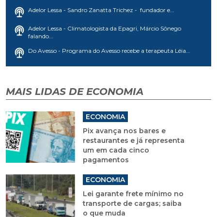
Adelor Lessa - Sandro Zanatta Trichez - fundador e...
Adelor Lessa - Climatologista da Epagri, Márcio Sônego
falando...
Do Avesso - Programa do Avesso recebe a terapeuta Léia...
MAIS LIDAS DE ECONOMIA
ECONOMIA
Pix avança nos bares e
restaurantes e já representa
um em cada cinco
pagamentos
ECONOMIA
Lei garante frete mínimo no
transporte de cargas; saiba
o que muda