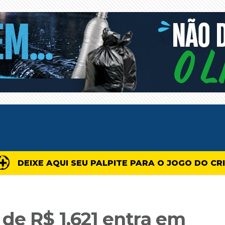
DEIXE AQUI SEU PALPITE PARA O JOGO DO CR
de R$ 1.621 entra em