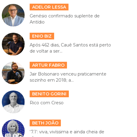
ADELOR LESSA
Genésio confirmado suplente de
Antídio
ENIO BIZ
Após 462 dias, Cauê Santos está perto
de voltar a ser...
ARTUR FABRO
Jair Bolsonaro venceu praticamente
sozinho em 2018; a...
BENITO GORINI
Rico com Creso
BETH JOÃO
‘7.1’: viva, vivíssima e ainda cheia de