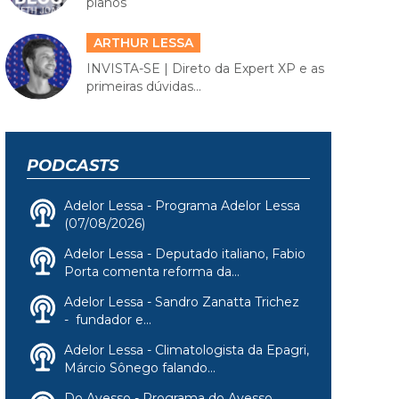
planos
ARTHUR LESSA
INVISTA-SE | Direto da Expert XP e as
primeiras dúvidas...
PODCASTS
Adelor Lessa - Programa Adelor Lessa
(07/08/2026)
Adelor Lessa - Deputado italiano, Fabio
Porta comenta reforma da...
Adelor Lessa - Sandro Zanatta Trichez
- fundador e...
Adelor Lessa - Climatologista da Epagri,
Márcio Sônego falando...
Do Avesso - Programa do Avesso