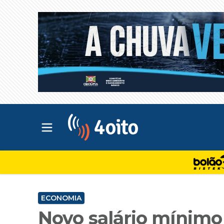
Abrir menu principal
4oito
ECONOMIA
Novo salário mínimo 