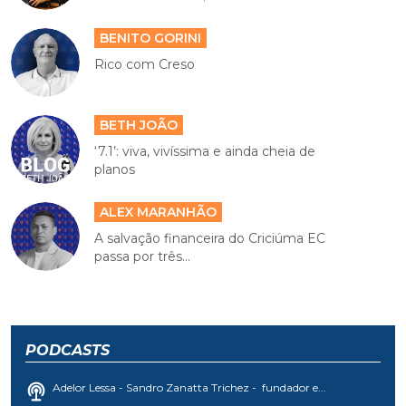
BENITO GORINI
Rico com Creso
BETH JOÃO
‘7.1’: viva, vivíssima e ainda cheia de
planos
ALEX MARANHÃO
A salvação financeira do Criciúma EC
passa por três...
PODCASTS
Adelor Lessa - Sandro Zanatta Trichez - fundador e...