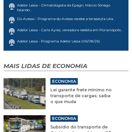
Adelor Lessa - Climatologista da Epagri, Márcio Sônego
falando...
Do Avesso - Programa do Avesso recebe a terapeuta Léia...
Adelor Lessa - Carla Ayres, vereadora reeleita em Florianópolis...
Adelor Lessa - Programa Adelor Lessa (06/08/26)
MAIS LIDAS DE ECONOMIA
ECONOMIA
Lei garante frete mínimo no
transporte de cargas; saiba
o que muda
ECONOMIA
Subsídio do transporte de