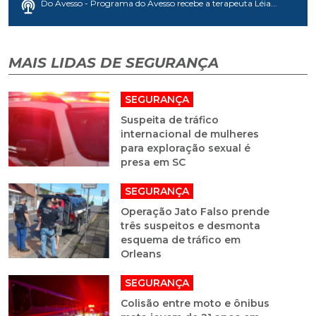
Do Avesso - Programa do Avesso recebe a terapeuta Léia...
MAIS LIDAS DE SEGURANÇA
SEGURANÇA
Suspeita de tráfico
internacional de mulheres
para exploração sexual é
presa em SC
SEGURANÇA
Operação Jato Falso prende
três suspeitos e desmonta
esquema de tráfico em
Orleans
SEGURANÇA
Colisão entre moto e ônibus