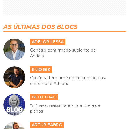
AS ÚLTIMAS DOS BLOGS
ADELOR LESSA
Genésio confirmado suplente de
Antídio
ENIO BIZ
Criciúma tem time encaminhado para
enfrentar o Athletic
BETH JOÃO
‘7.1’: viva, vivíssima e ainda cheia de
planos
ARTUR FABRO