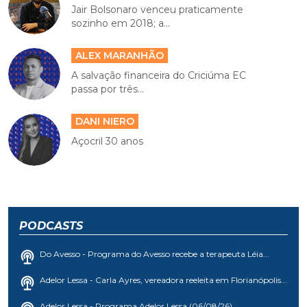
Jair Bolsonaro venceu praticamente
sozinho em 2018; a...
ALEX MARANHÃO
A salvação financeira do Criciúma EC
passa por três...
DANI NIERO
Açocril 30 anos
PODCASTS
Do Avesso - Programa do Avesso recebe a terapeuta Léia...
Adelor Lessa - Carla Ayres, vereadora reeleita em Florianópolis...
Adelor Lessa - Programa Adelor Lessa (06/08/26)