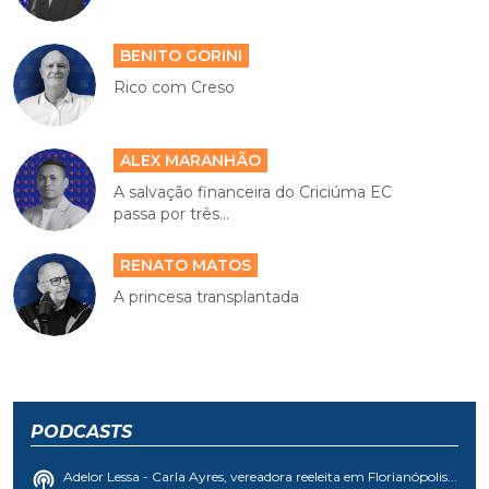
BENITO GORINI
Rico com Creso
ALEX MARANHÃO
A salvação financeira do Criciúma EC
passa por três...
RENATO MATOS
A princesa transplantada
PODCASTS
Adelor Lessa - Carla Ayres, vereadora reeleita em Florianópolis...