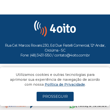
Rua Cel. Marcos Rovaris 230, Ed Due Fratelli Comercial, 12º Andar,
Criciúma - SC
Fone: (48) 3431-5150 /
contato@4oito.com.br
Copyright © 2026.
Utilizamos cookies e outras tecnologias para
Todos os direitos reservados ao Portal 4oito
aprimorar sua experiência de navegação de acordo
com nossa
Política de Privacidade
.
PROSSEGUIR
(4oito) 3431.5150