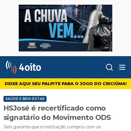
Abr
4oito
DEIXE AQUI SEU PALPITE PARA O JOGO DO CRICIÚMA!
SAÚDE E BEM-ESTAR
HSJosé é recertificado como
signatário do Movimento ODS
Selo garante que a instituição cumpriu com os