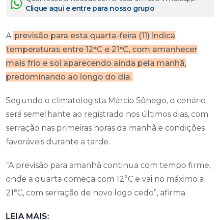
Clique aqui e entre para nosso grupo
A
previsão para esta quarta-feira (11) indica
temperaturas entre 12°C e 21°C, com amanhecer
mais frio e sol aparecendo ainda pela manhã,
predominando ao longo do dia.
Segundo o climatologista Márcio Sônego, o cenário
será semelhante ao registrado nos últimos dias, com
serração nas primeiras horas da manhã e condições
favoráveis durante a tarde.
“A previsão para amanhã continua com tempo firme,
onde a quarta começa com 12°C e vai no máximo a
21°C, com serração de novo logo cedo”, afirma.
LEIA MAIS: