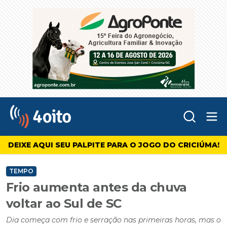
Abr
4oito
DEIXE AQUI SEU PALPITE PARA O JOGO DO CRICIÚMA!
TEMPO
Frio aumenta antes da chuva
voltar ao Sul de SC
Dia começa com frio e serração nas primeiras horas, mas o