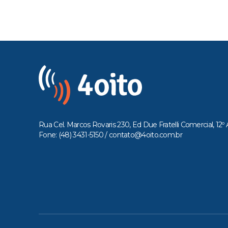
Rua Cel. Marcos Rovaris 230, Ed Due Fratelli Comercial, 12º 
Fone: (48) 3431-5150 /
contato@4oito.com.br