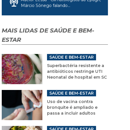
Márcio Sônego falando...
MAIS LIDAS DE SAÚDE E BEM-
ESTAR
SAÚDE E BEM-ESTAR
Superbactéria resistente a
antibióticos restringe UTI
Neonatal de hospital em SC
SAÚDE E BEM-ESTAR
Uso de vacina contra
bronquite é ampliado e
passa a incluir adultos
SAÚDE E BEM-ESTAR