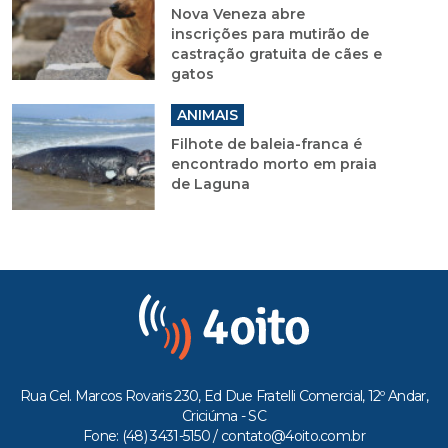
Nova Veneza abre
inscrições para mutirão de
castração gratuita de cães e
gatos
ANIMAIS
Filhote de baleia-franca é
encontrado morto em praia
de Laguna
Rua Cel. Marcos Rovaris 230, Ed Due Fratelli Comercial, 12º Andar,
Criciúma - SC
Fone: (48) 3431-5150 /
contato@4oito.com.br