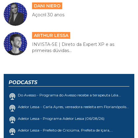
DANI NIERO
Açocril 30 anos
ARTHUR LESSA
INVISTA-SE | Direto da Expert XP e as
primeiras dúvidas...
PODCASTS
Do Avesso - Programa do Avesso recebe a terapeuta Léia...
Adelor Lessa - Carla Ayres, vereadora reeleita em Florianópolis...
Adelor Lessa - Programa Adelor Lessa (06/08/26)
Adelor Lessa - Prefeito de Criciúma, Prefeita de Içara,...