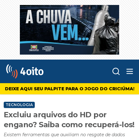
Abr
4oito
DEIXE AQUI SEU PALPITE PARA O JOGO DO CRICIÚMA!
TECNOLOGIA
Excluiu arquivos do HD por
engano? Saiba como recuperá-los!
Existem ferramentas que auxiliam no resgate de dados