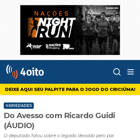
Abr
4oito
DEIXE AQUI SEU PALPITE PARA O JOGO DO CRICIÚMA!
VARIEDADES
Do Avesso com Ricardo Guidi
(ÁUDIO)
O deputado falou sobre o legado deixado pelo pai