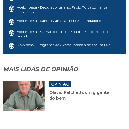
Adelor Lessa - Deputado italiano, Fabio Porta comenta
reforma da...
Adelor Lessa - Sandro Zanatta Trichez - fundador e...
Adelor Lessa - Climatologista da Epagri, Márcio Sônego
falando...
Do Avesso - Programa do Avesso recebe a terapeuta Léia...
MAIS LIDAS DE OPINIÃO
OPINIÃO
Olavio Falchetti, um gigante
do bem