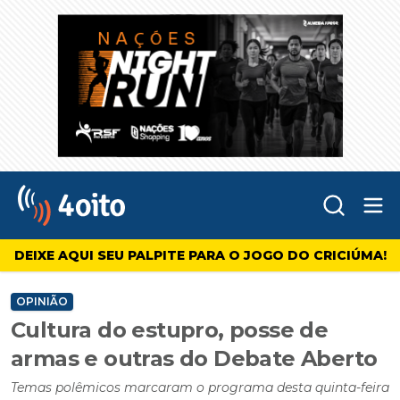
Abr
4oito
DEIXE AQUI SEU PALPITE PARA O JOGO DO CRICIÚMA!
OPINIÃO
Cultura do estupro, posse de
armas e outras do Debate Aberto
Temas polêmicos marcaram o programa desta quinta-feira