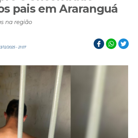
os pais em Araranguá
as na região
/12/2025 - 21:07