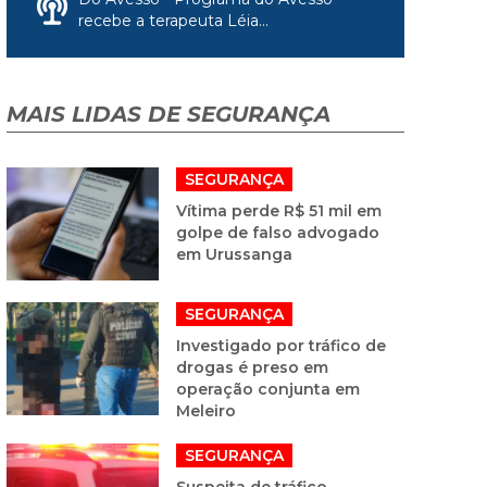
recebe a terapeuta Léia...
MAIS LIDAS DE SEGURANÇA
SEGURANÇA
Vítima perde R$ 51 mil em
golpe de falso advogado
em Urussanga
SEGURANÇA
Investigado por tráfico de
drogas é preso em
operação conjunta em
Meleiro
SEGURANÇA
Suspeita de tráfico