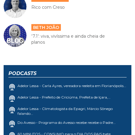
Rico com Creso
BETH JOÃO
‘7.1’: viva, vivíssima e ainda cheia de
planos
PODCASTS
Adelor Lessa - Carla Ayres, vereadora reeleita em Florianópolis...
Adelor Lessa - Prefeito de Criciúma, Prefeita de Içara,...
Adelor Lessa - Climatologista da Epagri, Márcio Sônego
falando...
Do Avesso - Programa do Avesso recebe recebe o Padre...
60 MINUTOS - CONSUMO para o DIA DOS PAIS bate