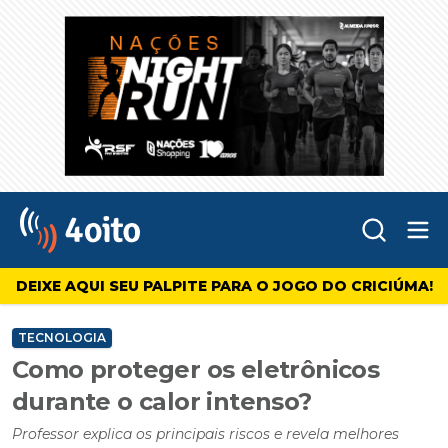
Abr
4oito
DEIXE AQUI SEU PALPITE PARA O JOGO DO CRICIÚMA!
TECNOLOGIA
Como proteger os eletrônicos
durante o calor intenso?
Professor explica os principais riscos e revela melhores