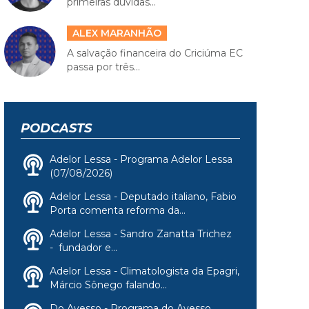
primeiras dúvidas...
ALEX MARANHÃO
A salvação financeira do Criciúma EC
passa por três...
PODCASTS
Adelor Lessa - Programa Adelor Lessa
(07/08/2026)
Adelor Lessa - Deputado italiano, Fabio
Porta comenta reforma da...
Adelor Lessa - Sandro Zanatta Trichez
- fundador e...
Adelor Lessa - Climatologista da Epagri,
Márcio Sônego falando...
Do Avesso - Programa do Avesso