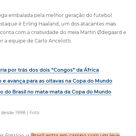
ega embalada pela melhor geração do futebol
estaque é Erling Haaland, um dos atacantes mais
 conta com a criatividade do meia Martin Ødegaard e
r a equipe de Carlo Ancelotti.
ria por trás dos dois "Congos" da África
pão e avança para as oitavas na Copa do Mundo
cto do Brasil no mata-mata da Copa do Mundo
desde 1998 | Foto:
r Patrício, o
Brasil entra em campo com um leve