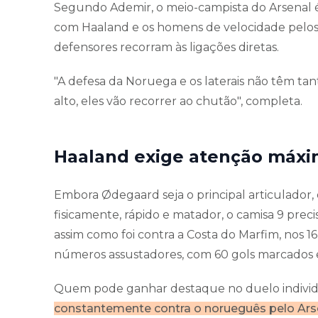
Segundo Ademir, o meio-campista do Arsenal 
com Haaland e os homens de velocidade pelos 
defensores recorram às ligações diretas.
"A defesa da Noruega e os laterais não têm tant
alto, eles vão recorrer ao chutão", completa.
Haaland exige atenção máx
Embora Ødegaard seja o principal articulador,
fisicamente, rápido e matador, o camisa 9 prec
assim como foi contra a Costa do Marfim, nos 1
números assustadores, com 60 gols marcados 
Quem pode ganhar destaque no duelo individ
constantemente contra o norueguês pelo Ars