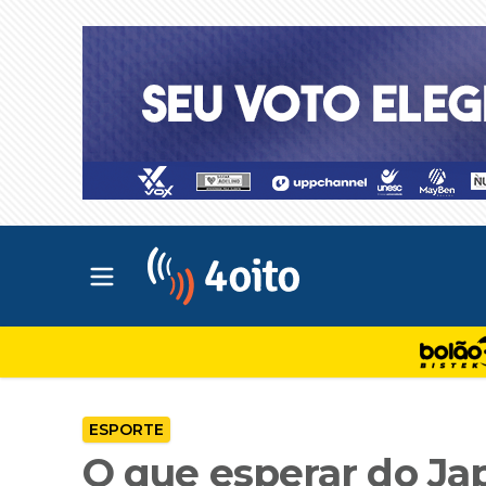
Abrir menu principal
4oito
ESPORTE
O que esperar do Jap