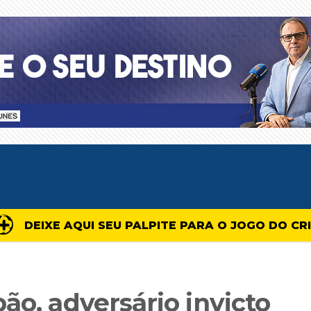
DEIXE AQUI SEU PALPITE PARA O JOGO DO CR
ão, adversário invicto