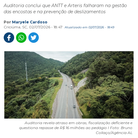
Auditoria conclui que ANTT e Arteris falharam na gestão
das encostas e na prevenção de deslizamentos
Por
Maryele Cardoso
Criciúma, SC, 02/07/2026 - 18:47
Atualizado em 02/07/2026 - 18:49
Auditoria revela atraso em obras, fiscalização deficiente e
questiona repasse de R$ 16 milhões ao pedágio I Foto: Bruno
Collaço/Agência AL