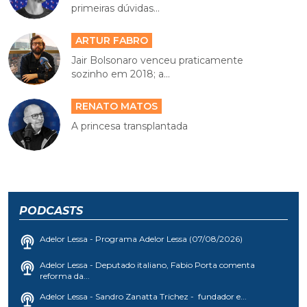
primeiras dúvidas...
ARTUR FABRO
Jair Bolsonaro venceu praticamente
sozinho em 2018; a...
RENATO MATOS
A princesa transplantada
PODCASTS
Adelor Lessa - Programa Adelor Lessa (07/08/2026)
Adelor Lessa - Deputado italiano, Fabio Porta comenta
reforma da...
Adelor Lessa - Sandro Zanatta Trichez - fundador e...