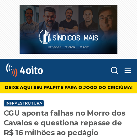
Abr
4oito
DEIXE AQUI SEU PALPITE PARA O JOGO DO CRICIÚMA!
INFRAESTRUTURA
CGU aponta falhas no Morro dos
Cavalos e questiona repasse de
R$ 16 milhões ao pedágio