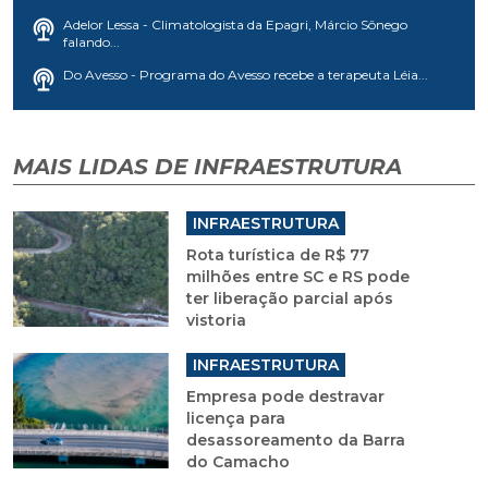
Adelor Lessa - Climatologista da Epagri, Márcio Sônego
falando...
Do Avesso - Programa do Avesso recebe a terapeuta Léia...
MAIS LIDAS DE INFRAESTRUTURA
INFRAESTRUTURA
Rota turística de R$ 77
milhões entre SC e RS pode
ter liberação parcial após
vistoria
INFRAESTRUTURA
Empresa pode destravar
licença para
desassoreamento da Barra
do Camacho