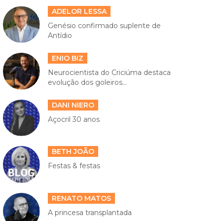
ADELOR LESSA
Genésio confirmado suplente de
Antídio
ENIO BIZ
Neurocientista do Criciúma destaca
evolução dos goleiros...
DANI NIERO
Açocril 30 anos
BETH JOÃO
Festas & festas
RENATO MATOS
A princesa transplantada