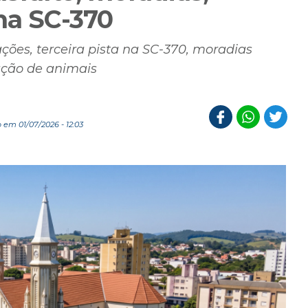
na SC-370
ões, terceira pista na SC-370, moradias
ração de animais
 em 01/07/2026 - 12:03