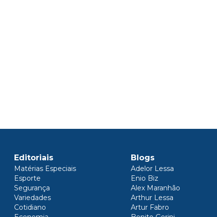
Editoriais
Blogs
Matérias Especiais
Adelor Lessa
Esporte
Enio Biz
Segurança
Alex Maranhão
Variedades
Arthur Lessa
Cotidiano
Artur Fabro
Economia
Benito Gorini