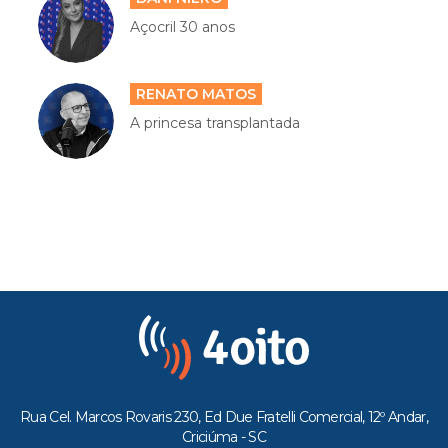
Açocril 30 anos
RENATO MATOS
A princesa transplantada
Rua Cel. Marcos Rovaris 230, Ed Due Fratelli Comercial, 12º Andar,
Criciúma - SC