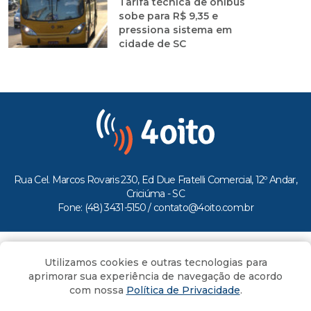
Tarifa técnica de ônibus
sobe para R$ 9,35 e
pressiona sistema em
cidade de SC
Rua Cel. Marcos Rovaris 230, Ed Due Fratelli Comercial, 12º Andar,
Criciúma - SC
Fone: (48) 3431-5150 /
contato@4oito.com.br
Copyright © 2026.
Utilizamos cookies e outras tecnologias para
Todos os direitos reservados ao Portal 4oito
aprimorar sua experiência de navegação de acordo
com nossa
Política de Privacidade
.