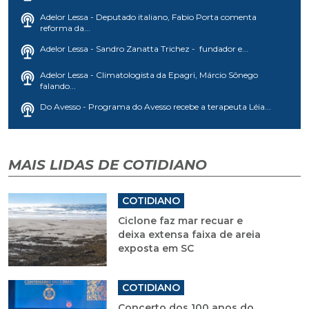
Adelor Lessa - Deputado italiano, Fabio Porta comenta
reforma da...
Adelor Lessa - Sandro Zanatta Trichez - fundador e...
Adelor Lessa - Climatologista da Epagri, Márcio Sônego
falando...
Do Avesso - Programa do Avesso recebe a terapeuta Léia...
MAIS LIDAS DE COTIDIANO
COTIDIANO
Ciclone faz mar recuar e
deixa extensa faixa de areia
exposta em SC
COTIDIANO
Concerto dos 100 anos do