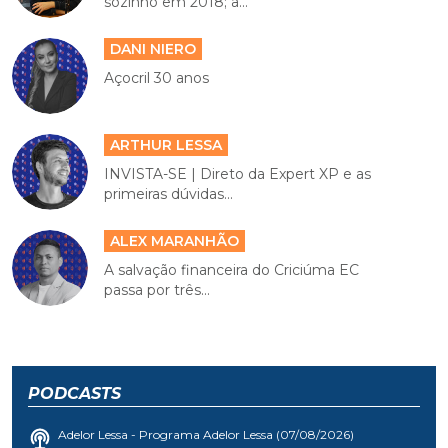
sozinho em 2018; a...
DANI NIERO
Açocril 30 anos
ARTHUR LESSA
INVISTA-SE | Direto da Expert XP e as
primeiras dúvidas...
ALEX MARANHÃO
A salvação financeira do Criciúma EC
passa por três...
PODCASTS
Adelor Lessa - Programa Adelor Lessa (07/08/2026)