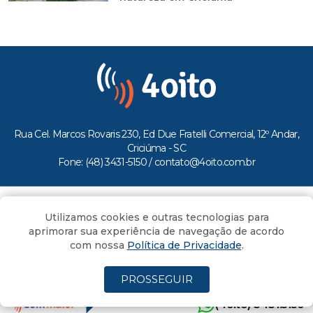
Rua Cel. Marcos Rovaris 230, Ed Due Fratelli Comercial, 12º Andar,
Criciúma - SC
Fone: (48) 3431-5150 /
contato@4oito.com.br
Copyright © 2026.
Utilizamos cookies e outras tecnologias para
Todos os direitos reservados ao Portal 4oito
aprimorar sua experiência de navegação de acordo
com nossa
Política de Privacidade
.
PROSSEGUIR
(4oito) 3431.5150