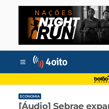
Abrir menu principal
4oito
ECONOMIA
[Áudio] Sebrae expa