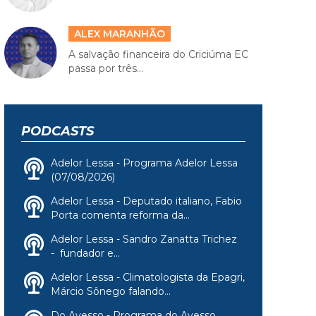
ALEX MARANHÃO
A salvação financeira do Criciúma EC
passa por três...
PODCASTS
Adelor Lessa - Programa Adelor Lessa
(07/08/2026)
Adelor Lessa - Deputado italiano, Fabio
Porta comenta reforma da...
Adelor Lessa - Sandro Zanatta Trichez
- fundador e...
Adelor Lessa - Climatologista da Epagri,
Márcio Sônego falando...
Do Avesso - Programa do Avesso