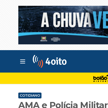
Abrir menu principal
4oito
COTIDIANO
AMA e Polícia Militar