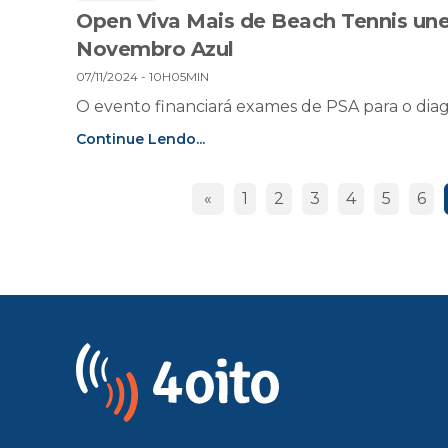
Open Viva Mais de Beach Tennis une
Novembro Azul
07/11/2024 - 10H05MIN
O evento financiará exames de PSA para o diag
Continue Lendo...
«
1
2
3
4
5
6