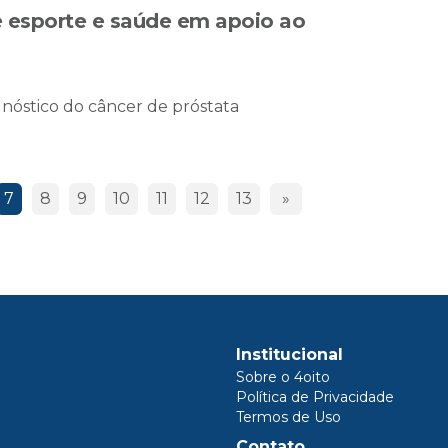
 esporte e saúde em apoio ao
nóstico do câncer de próstata
7
8
9
10
11
12
13
»
Institucional
Sobre o 4oito
Política de Privacidade
Termos de Uso
Contato