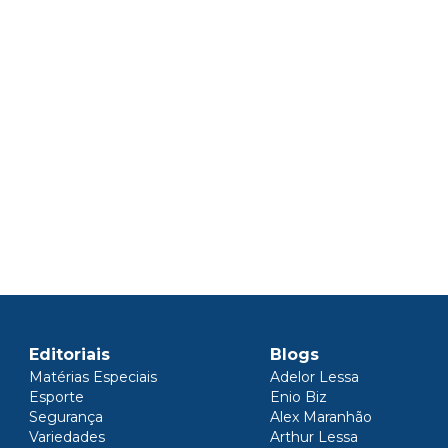
Editoriais
Blogs
Matérias Especiais
Adelor Lessa
Esporte
Enio Biz
Segurança
Alex Maranhão
Variedades
Arthur Lessa