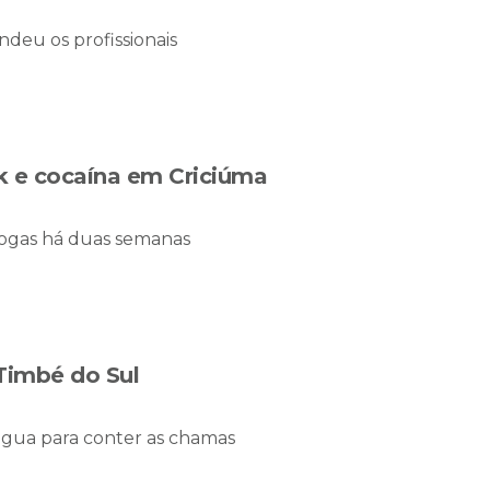
eu os profissionais
k e cocaína em Criciúma
rogas há duas semanas
Timbé do Sul
e água para conter as chamas