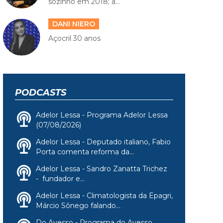
sozinho em 2018; a...
DANI NIERO
Açocril 30 anos
PODCASTS
Adelor Lessa - Programa Adelor Lessa
(07/08/2026)
Adelor Lessa - Deputado italiano, Fabio
Porta comenta reforma da...
Adelor Lessa - Sandro Zanatta Trichez
- fundador e...
Adelor Lessa - Climatologista da Epagri,
Márcio Sônego falando...
Do Avesso - Programa do Avesso