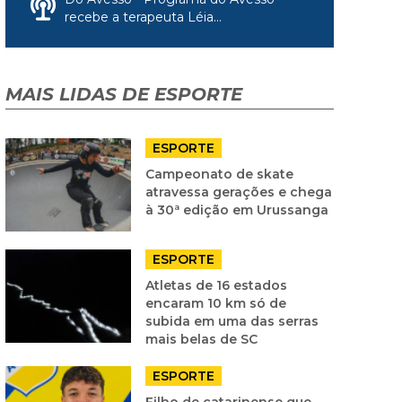
recebe a terapeuta Léia...
MAIS LIDAS DE ESPORTE
ESPORTE
Campeonato de skate
atravessa gerações e chega
à 30ª edição em Urussanga
ESPORTE
Atletas de 16 estados
encaram 10 km só de
subida em uma das serras
mais belas de SC
ESPORTE
Filho de catarinense que