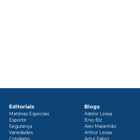
Editoriais
Blogs
Matérias Especiais
Adelor Lessa
Esporte
Enio Biz
Segurança
Alex Maranhão
Variedades
Arthur Lessa
Cotidiano
Artur Fabro