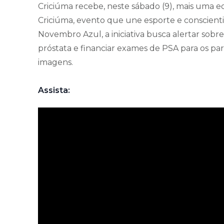
Criciúma recebe, neste sábado (9), mais uma 
Criciúma, evento que une esporte e conscient
Novembro Azul, a iniciativa busca alertar sobr
próstata e financiar exames de PSA para os part
imagens.
Assista: