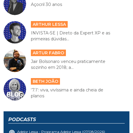
Açocril 30 anos
ARTHUR LESSA
INVISTA-SE | Direto da Expert XP e as
primeiras dúvidas...
ARTUR FABRO
Jair Bolsonaro venceu praticamente
sozinho em 2018; a...
BETH JOÃO
‘7.1’: viva, vivíssima e ainda cheia de
planos
PODCASTS
Adelor Lessa - Programa Adelor Lessa (07/08/2026)