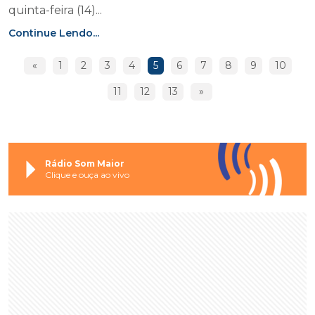
quinta-feira (14)...
Continue Lendo...
«
1
2
3
4
5
6
7
8
9
10
11
12
13
»
Rádio Som Maior
Clique e ouça ao vivo