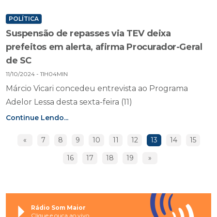
POLÍTICA
Suspensão de repasses via TEV deixa
prefeitos em alerta, afirma Procurador-Geral
de SC
11/10/2024 - 11H04MIN
Márcio Vicari concedeu entrevista ao Programa
Adelor Lessa desta sexta-feira (11)
Continue Lendo...
«
7
8
9
10
11
12
13
14
15
16
17
18
19
»
Rádio Som Maior
Clique e ouça ao vivo