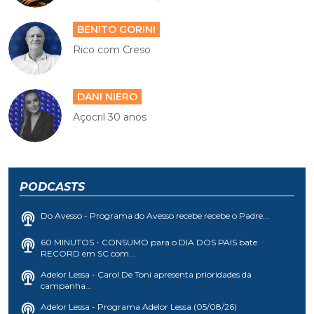
BENITO GORINI
Rico com Creso
DANI NIERO
Açocril 30 anos
PODCASTS
Do Avesso - Programa do Avesso recebe recebe o Padre...
60 MINUTOS - CONSUMO para o DIA DOS PAIS bate
RECORD em SC com...
Adelor Lessa - Carol De Toni apresenta prioridades da
campanha...
Adelor Lessa - Programa Adelor Lessa (05/08/26)