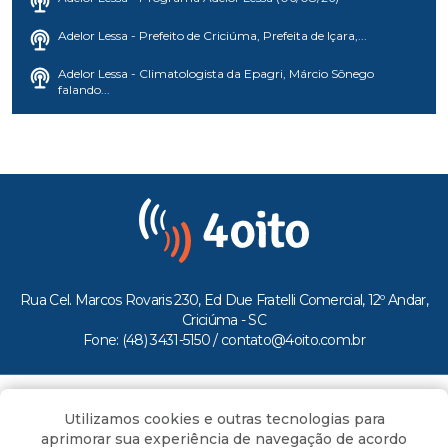
Adelor Lessa - Prefeito de Criciúma, Prefeita de Içara,...
Adelor Lessa - Climatologista da Epagri, Márcio Sônego
falando...
Rua Cel. Marcos Rovaris 230, Ed Due Fratelli Comercial, 12º Andar,
Criciúma - SC
Fone: (48) 3431-5150 /
contato@4oito.com.br
Copyright © 2026.
Utilizamos cookies e outras tecnologias para
Todos os direitos reservados ao Portal 4oito
aprimorar sua experiência de navegação de acordo