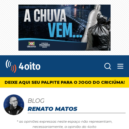
Abr
4oito
DEIXE AQUI SEU PALPITE PARA O JOGO DO CRICIÚMA!
BLOG
RENATO MATOS
* as opiniões expressas neste espaço não representam,
necessariamente, a opinião do 4oito