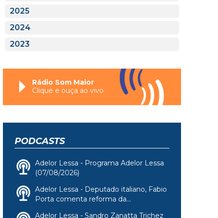
2025
2024
2023
Rádio Som Maior
Clique e ouça ao vivo
PODCASTS
Adelor Lessa - Programa Adelor Lessa
(07/08/2026)
Adelor Lessa - Deputado italiano, Fabio
Porta comenta reforma da...
Adelor Lessa - Sandro Zanatta Trichez