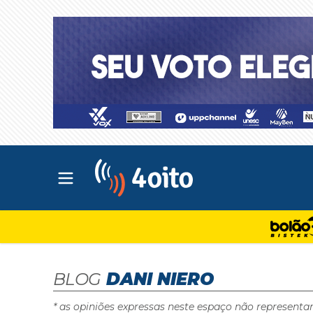
Abrir menu principal
4oito
BLOG
DANI NIERO
* as opiniões expressas neste espaço não representa