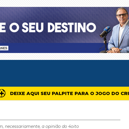
DEIXE AQUI SEU PALPITE PARA O JOGO DO CR
m, necessariamente, a opinião do 4oito