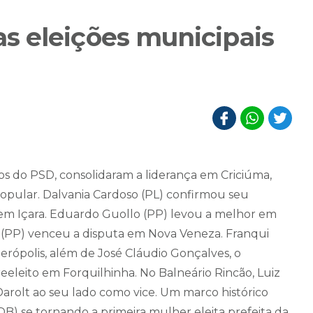
s eleições municipais
bos do PSD, consolidaram a liderança em Criciúma,
opular. Dalvania Cardoso (PL) confirmou seu
 em Içara. Eduardo Guollo (PP) levou a melhor em
(PP) venceu a disputa em Nova Veneza. Franqui
erópolis, além de José Cláudio Gonçalves, o
eleito em Forquilhinha. No Balneário Rincão, Luiz
 Darolt ao seu lado como vice. Um marco histórico
) se tornando a primeira mulher eleita prefeita da