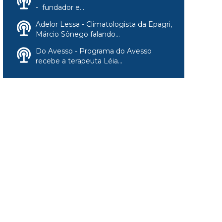
- fundador e...
Adelor Lessa - Climatologista da Epagri,
Márcio Sônego falando...
Do Avesso - Programa do Avesso
recebe a terapeuta Léia...