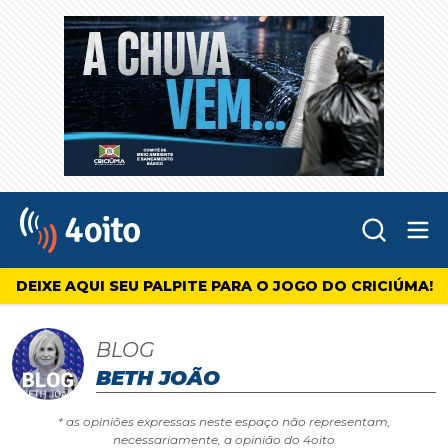
Abr
4oito
DEIXE AQUI SEU PALPITE PARA O JOGO DO CRICIÚMA!
BLOG
BETH JOÃO
* as opiniões expressas neste espaço não representam,
necessariamente, a opinião do 4oito