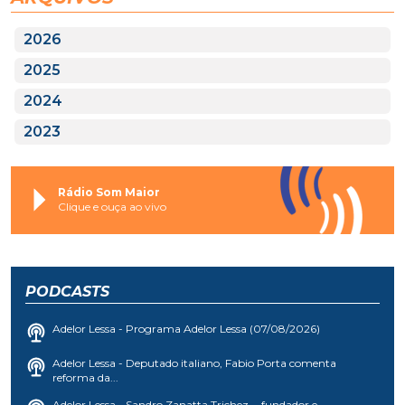
2026
2025
2024
2023
Rádio Som Maior
Clique e ouça ao vivo
PODCASTS
Adelor Lessa - Programa Adelor Lessa (07/08/2026)
Adelor Lessa - Deputado italiano, Fabio Porta comenta
reforma da...
Adelor Lessa - Sandro Zanatta Trichez - fundador e...