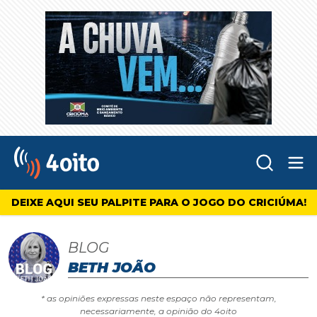
Abr
4oito
DEIXE AQUI SEU PALPITE PARA O JOGO DO CRICIÚMA!
BLOG
BETH JOÃO
* as opiniões expressas neste espaço não representam,
necessariamente, a opinião do 4oito