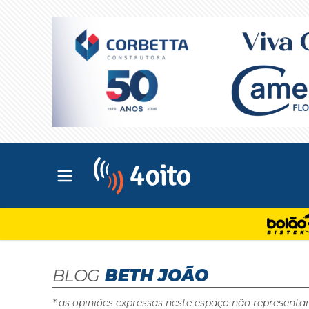
Abrir menu principal
4oito
BLOG
BETH JOÃO
* as opiniões expressas neste espaço não representa