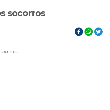
s socorros
 socorros: