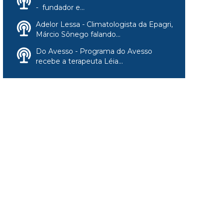
- fundador e...
Adelor Lessa - Climatologista da Epagri,
Márcio Sônego falando...
Do Avesso - Programa do Avesso
recebe a terapeuta Léia...