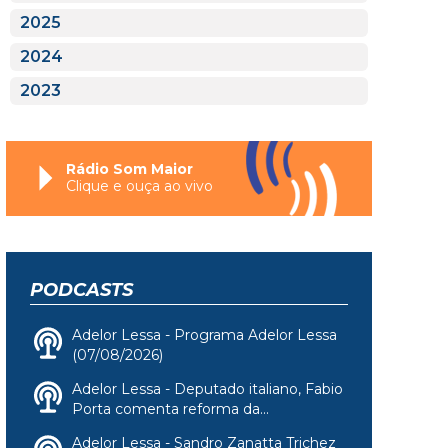
2025
2024
2023
Rádio Som Maior
Clique e ouça ao vivo
PODCASTS
Adelor Lessa - Programa Adelor Lessa
(07/08/2026)
Adelor Lessa - Deputado italiano, Fabio
Porta comenta reforma da...
Adelor Lessa - Sandro Zanatta Trichez