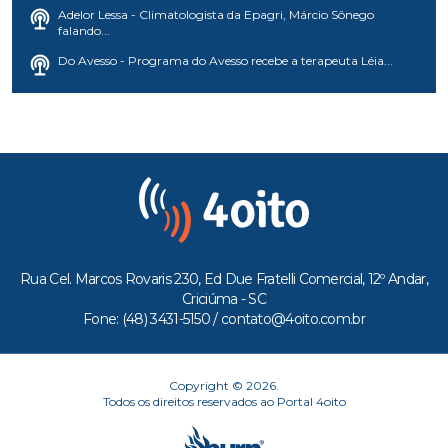
Adelor Lessa - Climatologista da Epagri, Márcio Sônego
falando...
Do Avesso - Programa do Avesso recebe a terapeuta Léia...
Rua Cel. Marcos Rovaris 230, Ed Due Fratelli Comercial, 12º Andar,
Criciúma - SC
Fone: (48) 3431-5150 /
contato@4oito.com.br
Copyright © 2026.
Todos os direitos reservados ao Portal 4oito