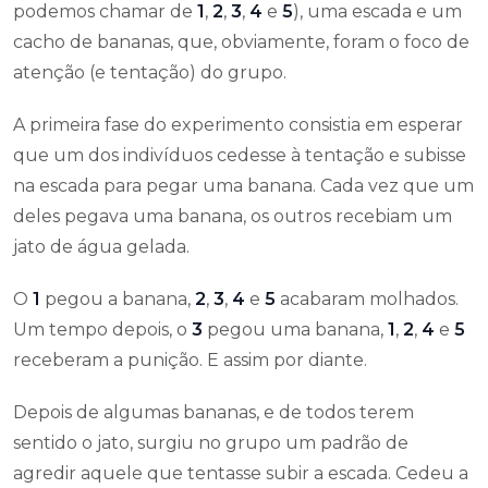
podemos chamar de
1
,
2
,
3
,
4
e
5
), uma escada e um
cacho de bananas, que, obviamente, foram o foco de
atenção (e tentação) do grupo.
A primeira fase do experimento consistia em esperar
que um dos indivíduos cedesse à tentação e subisse
na escada para pegar uma banana. Cada vez que um
deles pegava uma banana, os outros recebiam um
jato de água gelada.
O
1
pegou a banana,
2
,
3
,
4
e
5
acabaram molhados.
Um tempo depois, o
3
pegou uma banana,
1
,
2
,
4
e
5
receberam a punição. E assim por diante.
Depois de algumas bananas, e de todos terem
sentido o jato, surgiu no grupo um padrão de
agredir aquele que tentasse subir a escada. Cedeu a