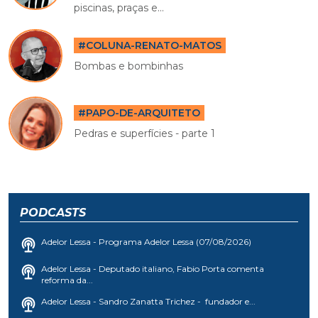
piscinas, praças e...
#COLUNA-RENATO-MATOS
Bombas e bombinhas
#PAPO-DE-ARQUITETO
Pedras e superfícies - parte 1
PODCASTS
Adelor Lessa - Programa Adelor Lessa (07/08/2026)
Adelor Lessa - Deputado italiano, Fabio Porta comenta
reforma da...
Adelor Lessa - Sandro Zanatta Trichez - fundador e...