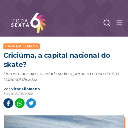
Abr
Toda Sexta - 4oito
CAPA DA SEMANA
Criciúma, a capital nacional do
skate?
Durante dez dias, a cidade sedia a primeira etapa do STU
National de 2022
Por
Vítor Filomeno
Edição 21/01/2022