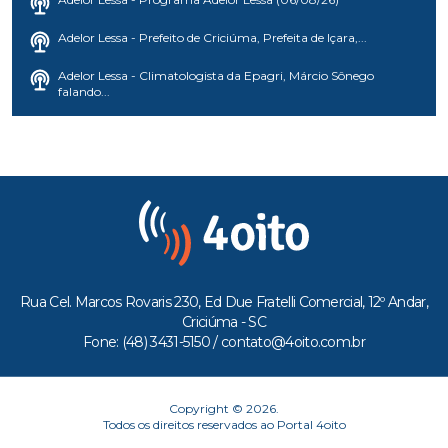
Adelor Lessa - Prefeito de Criciúma, Prefeita de Içara,...
Adelor Lessa - Climatologista da Epagri, Márcio Sônego
falando...
Rua Cel. Marcos Rovaris 230, Ed Due Fratelli Comercial, 12º Andar,
Criciúma - SC
Fone: (48) 3431-5150 /
contato@4oito.com.br
Copyright © 2026.
Todos os direitos reservados ao Portal 4oito