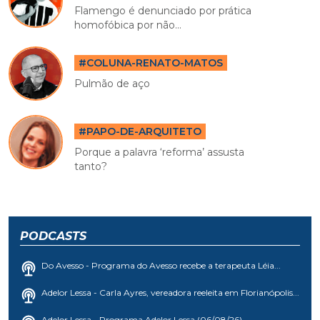
Flamengo é denunciado por prática
homofóbica por não...
#COLUNA-RENATO-MATOS
Pulmão de aço
#PAPO-DE-ARQUITETO
Porque a palavra ‘reforma’ assusta
tanto?
PODCASTS
Do Avesso - Programa do Avesso recebe a terapeuta Léia...
Adelor Lessa - Carla Ayres, vereadora reeleita em Florianópolis...
Adelor Lessa - Programa Adelor Lessa (06/08/26)