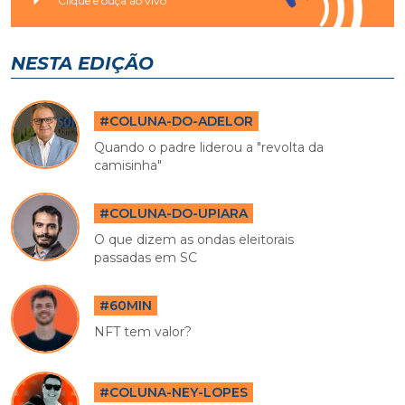
Clique e ouça ao vivo
NESTA EDIÇÃO
#COLUNA-DO-ADELOR
Quando o padre liderou a "revolta da
camisinha"
#COLUNA-DO-UPIARA
O que dizem as ondas eleitorais
passadas em SC
#60MIN
NFT tem valor?
#COLUNA-NEY-LOPES