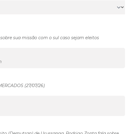
sobre sua missão com o sul caso sejam eleitos
n
MERCADOS (27/07/26)
ito (Demutran) de Urussanga, Rodrigo Zonta fala sobre