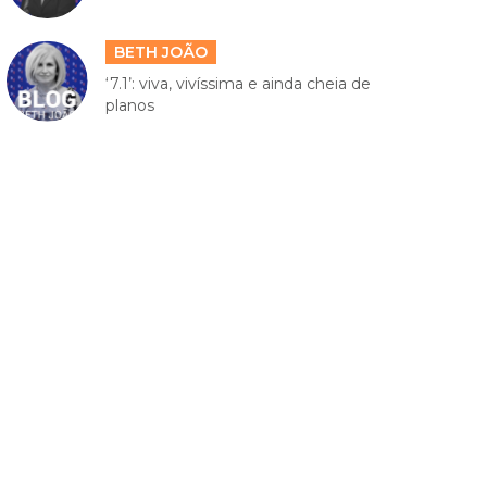
BETH JOÃO
‘7.1’: viva, vivíssima e ainda cheia de
planos