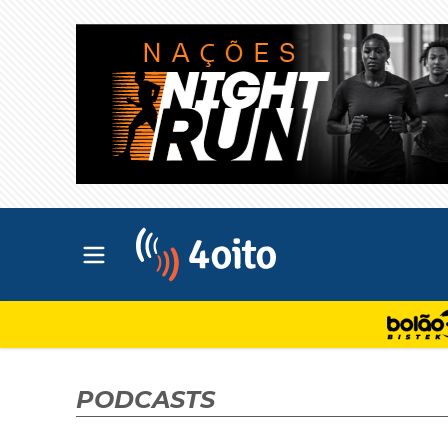
Abrir menu principal
4oito
PODCASTS