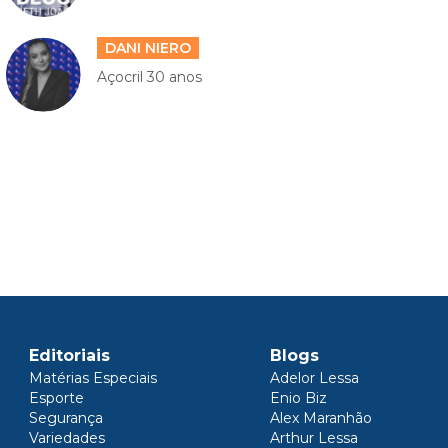
DANI NIERO
Açocril 30 anos
Editoriais
Blogs
Matérias Especiais
Adelor Lessa
Esporte
Enio Biz
Segurança
Alex Maranhão
Variedades
Arthur Lessa