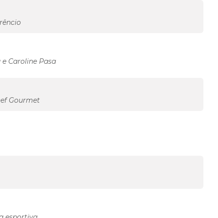
rêncio
 e Caroline Pasa
hef Gourmet
a esportiva