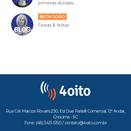
primeiras dúvidas...
BETH JOÃO
Festas & festas
Rua Cel. Marcos Rovaris 230, Ed Due Fratelli Comercial, 12º Andar,
Criciúma - SC
Fone: (48) 3431-5150 /
contato@4oito.com.br