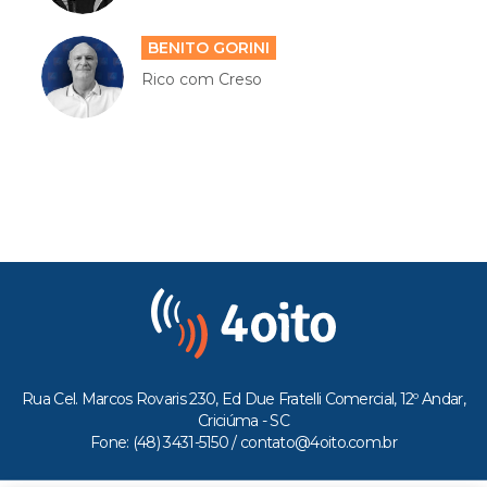
BENITO GORINI
Rico com Creso
Rua Cel. Marcos Rovaris 230, Ed Due Fratelli Comercial, 12º Andar,
Criciúma - SC
Fone: (48) 3431-5150 /
contato@4oito.com.br