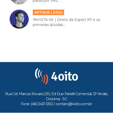
passa por três...
ARTHUR LESSA
INVISTA-SE | Direto da Expert XP e as
primeiras dúvidas...
Rua Cel. Marcos Rovaris 230, Ed Due Fratelli Comercial, 12º Andar,
Criciúma - SC
Fone: (48) 3431-5150 /
contato@4oito.com.br