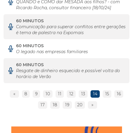
QUANDO e COMO dar MESADA aos filhos? - com
Ricardo Rocha, consultor financeiro [18/10/24]
60 MINUTOS
Comunicação para superar conflitos entre gerações
é tema de palestra na Expomais
60 MINUTOS
O legado nas empresas familiares
60 MINUTOS
Resgate de dinheiro esquecido e possível volta do
horário de Verão
«
8
9
10
11
12
13
14
15
16
17
18
19
20
»