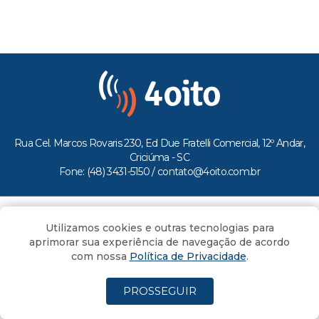
Rua Cel. Marcos Rovaris 230, Ed Due Fratelli Comercial, 12º Andar,
Criciúma - SC
Fone: (48) 3431-5150 /
contato@4oito.com.br
Copyright © 2026.
Utilizamos cookies e outras tecnologias para
Todos os direitos reservados ao Portal 4oito
aprimorar sua experiência de navegação de acordo
com nossa
Política de Privacidade
.
PROSSEGUIR
(4oito) 3431.5150