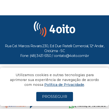
Rua Cel. Marcos Rovaris 230, Ed Due Fratelli Comercial, 12º Andar,
Criciúma - SC
Fone: (48) 3431-5150 /
contato@4oito.com.br
Copyright © 2026.
Utilizamos cookies e outras tecnologias para
Todos os direitos reservados ao Portal 4oito
aprimorar sua experiência de navegação de acordo
com nossa
Política de Privacidade
.
PROSSEGUIR
(4oito) 3431.5150